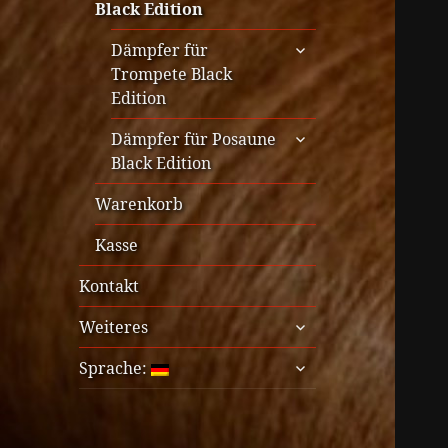
Black Edition
untermenü
Dämpfer für
anzeigen
Trompete Black
Edition
untermenü
Dämpfer für Posaune
anzeigen
Black Edition
Warenkorb
Kasse
Kontakt
untermenü
Weiteres
anzeigen
untermenü
Sprache:
anzeigen