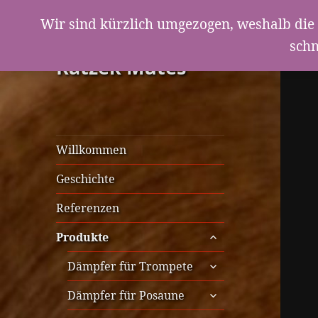
Wir sind kürzlich umgezogen, weshalb die 
schn
Ratzek Mutes
Willkommen
Geschichte
Referenzen
untermenü
Produkte
anzeigen
untermenü
Dämpfer für Trompete
anzeigen
untermenü
Dämpfer für Posaune
anzeigen